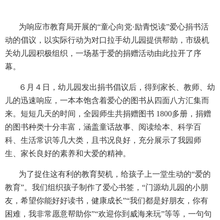
为响应市教育局开展的“童心向党·励青悦读”爱心捐书活
动的倡议，以实际行动为对口拉手幼儿园提供帮助，市级机
关幼儿园积极组织，一场基于爱的捐赠活动由此拉开了序
幕。
６月４日，幼儿园发出捐书倡议后，得到家长、教师、幼
儿的迅速响应，一本本饱含着爱心的图书从四面八方汇集而
来。短短几天的时间，全园师生共捐赠图书 1800多册，捐赠
的图书种类十分丰富，涵盖童话故事、阅读绘本、科学百
科、生活常识等几大类，且书况良好，充分展示了我园师
生、家长良好的素养和大爱的精神。
为了捉住这有利的教育契机，给孩子上一堂生动的“爱的
教育”。我们组织孩子制作了爱心书签，“门源幼儿园的小朋
友，希望你能好好读书，健康成长”“我们都是好朋友，你有
困难，我非常愿意帮助你”“欢迎你到威海来玩”等等，一句句