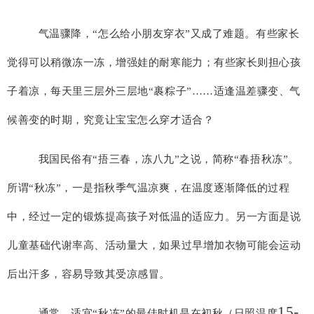
气温骤降，“怎么给小朋友穿衣”又成了难题。有些家长
觉得可以稍微冻一冻，增强娃的耐寒能力；有些家长则担心孩
子着凉，每天里三层外三层地“裹粽子”……适逢温差骤变、气
候善变的时期，究竟让宝宝怎么穿才适合？
我国民俗有“捂三春，冻八九”之说，简称“春捂秋冻”。
所谓“秋冻”，一是指秋季气温凉爽，在温度逐渐降低的过程
中，经过一定的锻炼提高孩子对低温的适应力。另一方面是说
儿童基础代谢率高、活动量大，如果过早增加衣物可能会运动
后出汗多，容易导致其受凉感冒。
15-
通常，适宜“秋冻”的最佳时机是在初秋（日照温度