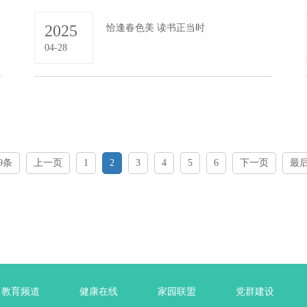
2025
恰逢春色美 读书正当时
04-28
9条
上一页
1
2
3
4
5
6
下一页
最
教育频道
健康在线
家园联盟
党群建设